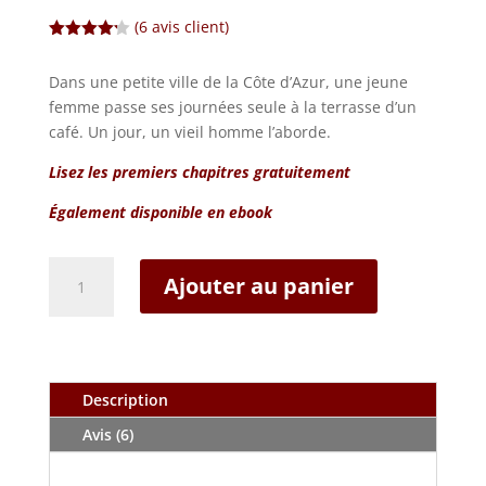
(
6
avis client)
Noté
4.17
sur 5
Dans une petite ville de la Côte d’Azur, une jeune
basé
sur
femme passe ses journées seule à la terrasse d’un
notations
client
café. Un jour, un vieil homme l’aborde.
Lisez les premiers chapitres gratuitement
Également disponible en ebook
quantité
Ajouter au panier
de
La
théorie
des
cordes
Description
Avis (6)