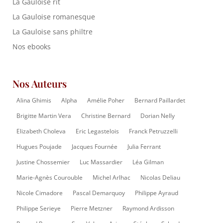
La Gauloise rit
La Gauloise romanesque
La Gauloise sans philtre
Nos ebooks
Nos Auteurs
Alina Ghimis
Alpha
Amélie Poher
Bernard Paillardet
Brigitte Martin Vera
Christine Bernard
Dorian Nelly
Elizabeth Choleva
Eric Legastelois
Franck Petruzzelli
Hugues Poujade
Jacques Fournée
Julia Ferrant
Justine Chossemier
Luc Massardier
Léa Gilman
Marie-Agnès Courouble
Michel Arlhac
Nicolas Deliau
Nicole Cimadore
Pascal Demarquoy
Philippe Ayraud
Philippe Serieye
Pierre Metzner
Raymond Ardisson