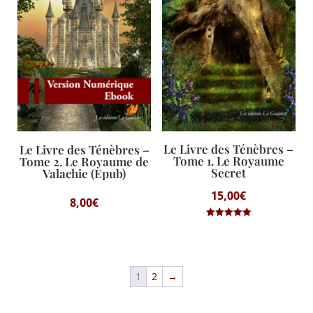
Le Livre des Ténèbres –
Le Livre des Ténèbres –
Tome 1. Le Royaume
Tome 2. Le Royaume de
Secret
Valachie (Epub)
15,00
€
8,00
€
Note
5.00
sur 5
1
2
→