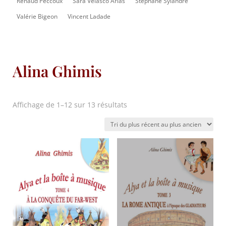
Renaud Peccoux
Sara Velasco Arias
Stéphane Sylandre
Valérie Bigeon
Vincent Ladade
Alina Ghimis
Trié
Affichage de 1–12 sur 13 résultats
du
plus
récent
au
plus
ancien