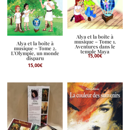
Alya et la boîte à
musique – Tome 1.
Alya et la boîte à
Aventures dans le
musique – Tome 2.
temple Maya
L’Olympie, un monde
15,00
€
disparu
15,00
€