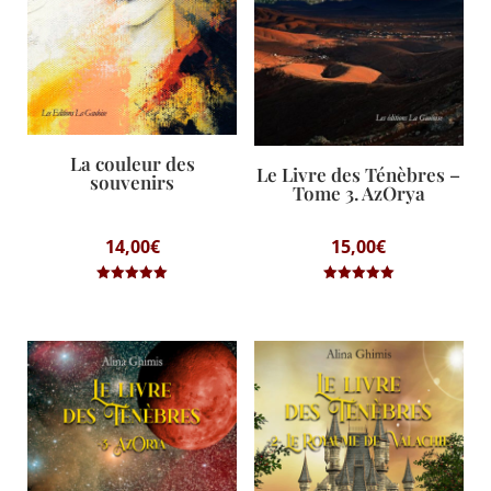
La couleur des
Le Livre des Ténèbres –
souvenirs
Tome 3. AzOrya
14,00
€
15,00
€
Note
Note
5.00
5.00
sur 5
sur 5