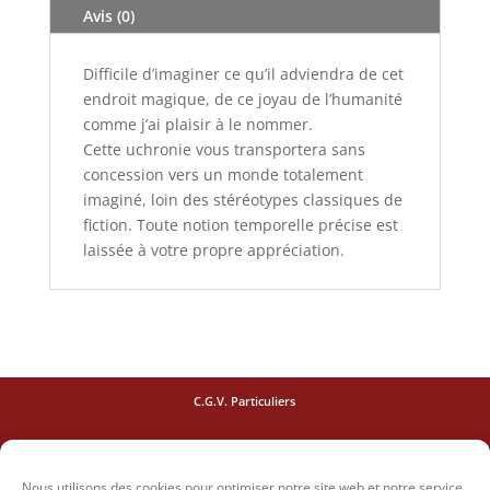
Avis (0)
de
Lérins
Difficile d’imaginer ce qu’il adviendra de cet
?
endroit magique, de ce joyau de l’humanité
(Epub)
comme j’ai plaisir à le nommer.
Cette uchronie vous transportera sans
concession vers un monde totalement
imaginé, loin des stéréotypes classiques de
fiction. Toute notion temporelle précise est
laissée à votre propre appréciation.
C.G.V. Particuliers
C.G.V. Pro
Nous utilisons des cookies pour optimiser notre site web et notre service.