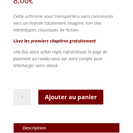
8,00
€
Cette uchronie vous transportera sans concession
vers un monde totalement imaginé, loin des
stéréotypes classiques de fiction.
Lisez les premiers chapitres gratuitement
Une fois votre achat réglé, rafraîchissez la page de
paiement ou rendez-vous sur votre compte pour
télécharger votre ebook
quantité
Ajouter au panier
de
Quel
avenir
pour
nos
Description
îles