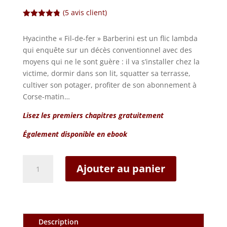
(
5
avis client)
Noté
4.80
sur 5
Hyacinthe « Fil-de-fer » Barberini est un flic lambda
basé sur
notations
qui enquête sur un décès conventionnel avec des
client
moyens qui ne le sont guère : il va s’installer chez la
victime, dormir dans son lit, squatter sa terrasse,
cultiver son potager, profiter de son abonnement à
Corse-matin…
Lisez les premiers chapitres gratuitement
Également disponible en ebook
quantité
Ajouter au panier
de
Du
sang
dans
les
Description