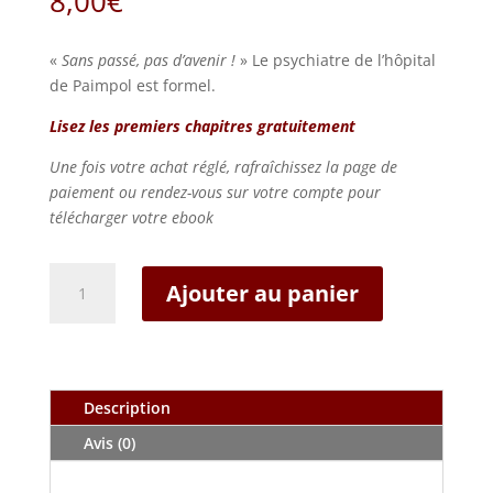
8,00
€
«
Sans passé, pas d’avenir !
» Le psychiatre de l’hôpital
de Paimpol est formel.
Lisez les premiers chapitres gratuitement
Une fois votre achat réglé, rafraîchissez la page de
paiement ou rendez-vous sur votre compte pour
télécharger votre ebook
quantité
Ajouter au panier
de
Le
complexe
du
Minotaure
Description
(Epub)
Avis (0)