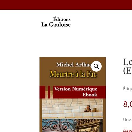
Le
(E
Étiq
8,
Une 
Lise