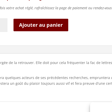
fois votre achat réglé, rafraîchissez la page de paiement ou rendez-vou
tité
Ajouter au panier
uêtes
on
it
e de la retrouver. Elle doit pour cela fréquenter la fac de lettres,
rtre
uvera quelques acteurs de ses précédentes recherches, empruntera 
stera un goût du plaisir toujours aussi vif et fera preuve d'une ce
b)