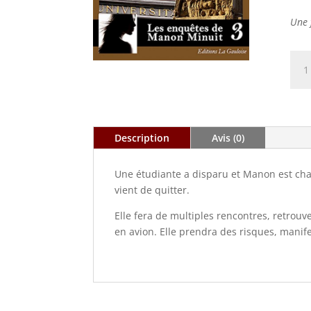
Une 
quan
de
Les
enq
de
Description
Avis (0)
Man
Minu
-
Une étudiante a disparu et Manon est chargé
3.
vient de quitter.
Meu
Elle fera de multiples rencontres, retro
à
en avion. Elle prendra des risques, manife
la
Fac
(Epu