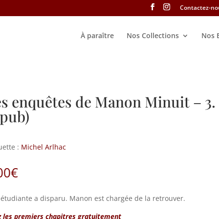
Contactez-no
À paraître
Nos Collections
Nos 
s enquêtes de Manon Minuit – 3. 
pub)
uette :
Michel Arlhac
00
€
étudiante a disparu. Manon est chargée de la retrouver.
z les premiers chapitres gratuitement