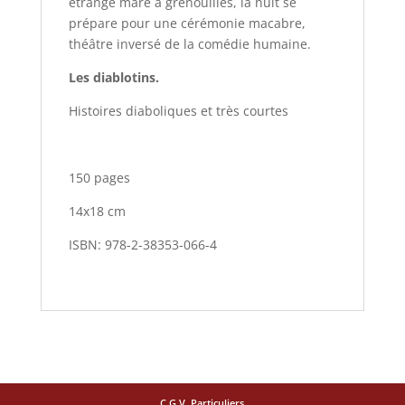
étrange mare à grenouilles, la nuit se
prépare pour une cérémonie macabre,
théâtre inversé de la comédie humaine.
Les diablotins.
Histoires diaboliques et très courtes
150 pages
14x18 cm
ISBN: 978-2-38353-066-4
C.G.V. Particuliers