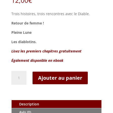
12,00
€
Trois histoires, trois rencontres avec le Diable.
Retour de femme !
Pleine Lune
Les diablotins.
Lisez les premiers chapitres gratuitement
Également disponible en ebook
quantité
Ajouter au panier
de
Le
Diable
des
Treize
Description
Vents
Avis (0)